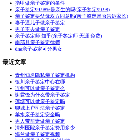
指甲做亲子鉴定的条件
亲子鉴定99.98%是亲生的吗(亲子鉴定99.98)
亲子鉴定要父母双方同意吗(亲子鉴定是否告诉家长)
妻子逼儿子做亲子鉴定
男子不去做亲子鉴定
亲子鉴定师 知乎(亲子鉴定师 天涯 免费)
南部县亲子鉴定律师
dna亲子鉴定可分男女
最近文章
青州知名隐私亲子鉴定机构
银川亲子鉴定中心在哪
连州可以做亲子鉴定么
谢霆锋为什么带亲子鉴定
莲塘可以做亲子鉴定吗
聊城上户司法亲子鉴定
羊水亲子鉴定安全吗
男人带前妻做亲子鉴定
漳州医院亲子鉴定费用多少
海兰做亲子鉴定视频