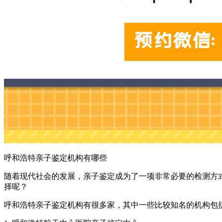
呼和浩特亲子鉴定机构有哪些
随着现代社会的发展，亲子鉴定成为了一项非常必要的检测方
择呢？
呼和浩特亲子鉴定机构有很多家，其中一些比较知名的机构包