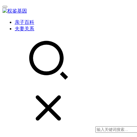
亲子百科
夫妻关系