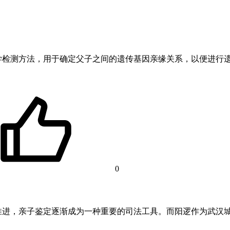
学检测方法，用于确定父子之间的遗传基因亲缘关系，以便进行
0
推进，亲子鉴定逐渐成为一种重要的司法工具。而阳逻作为武汉