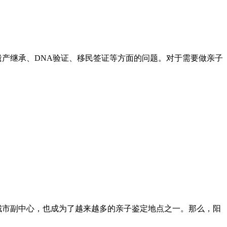
遗产继承、DNA验证、移民签证等方面的问题。对于需要做亲子
城市副中心，也成为了越来越多的亲子鉴定地点之一。那么，阳