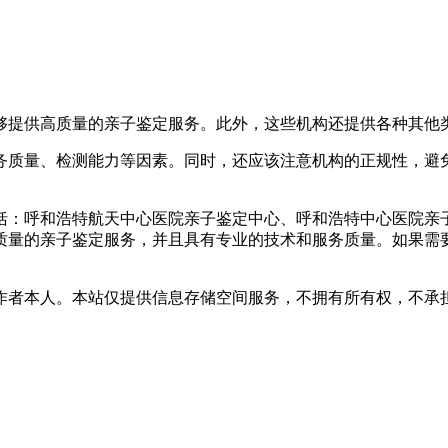
够提供高质量的亲子鉴定服务。此外，这些机构还提供各种其他类
务质量、检测能力等因素。同时，还应该注意机构的正规性，避
括：呼和浩特航天中心医院亲子鉴定中心、呼和浩特中心医院亲
质量的亲子鉴定服务，并且具有专业的技术和服务质量。如果需
作者本人。本站仅提供信息存储空间服务，不拥有所有权，不承担